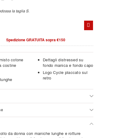
dossa la taglia S.
Spedizione GRATUITA sopra €150
 misto cotone
Dettagli distressed su
a costine
fondo manica e fondo capo
Logo Cycle placcato sul
retro
lunghe
ne
collo da donna con maniche lunghe e rotture