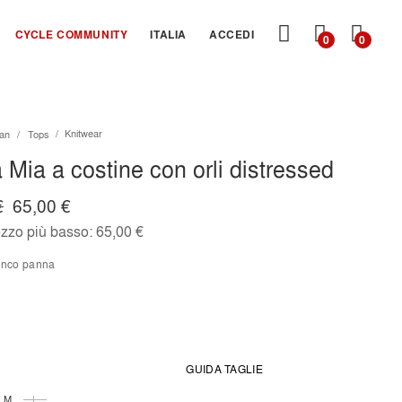
CARRE
CYCLE COMMUNITY
ITALIA
ACCEDI
0
0
Knitwear
an
Tops
 Mia a costine con orli distressed
€
65,00 €
ezzo più basso:
65,00 €
ianco panna
GUIDA TAGLIE
M
L