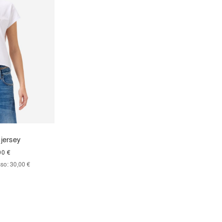
 jersey
00 €
so:
30,00 €