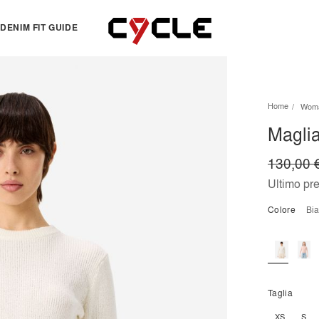
DENIM FIT GUIDE
TOPS
OTHERS
Home
Wom
Essentials
View all
Maglia
View all
Dresses
Jackets & Sweatshirts
Skirts
130,00 
Knitwear
Bermuda & shorts
Ultimo pr
Shirts
Colore
b
T-shirts
Taglia
XS
S