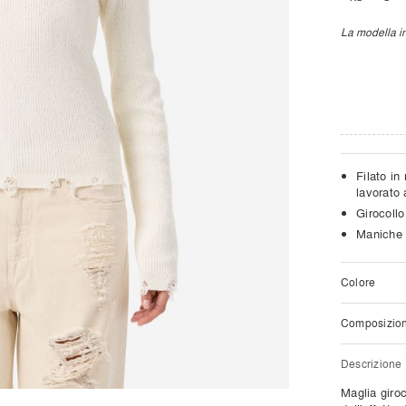
La modella in
Filato in
lavorato 
Girocollo
Maniche 
Colore
Composizio
Descrizione
Maglia giro