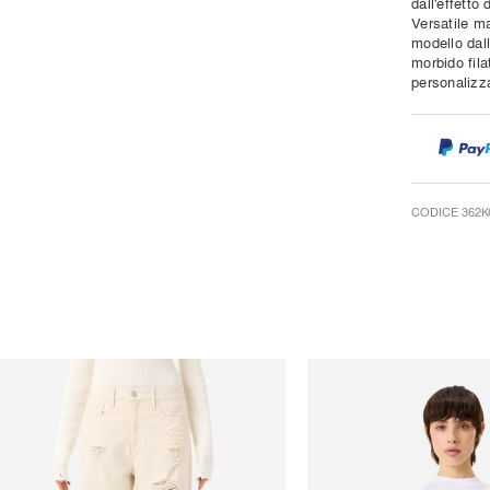
dall'effetto
Versatile m
modello dall
morbido fila
personalizza
CODICE 362K