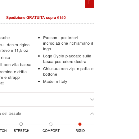
Spedizione GRATUITA sopra €150
asche
Passanti posteriori
incrociati che richiamano il
ull denim rigido
logo
rtevole 11,5 oz
Logo Cycle placcato sulla
 rinse
tasca posteriore destra
fit con vita bassa
Chiusura con zip in patta e
rbida e dritta
bottone
re e strappi
Made in Italy
ati
a del tessuto