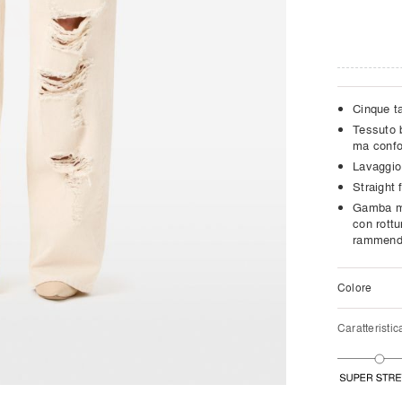
Cinque t
Tessuto b
ma confo
Lavaggio
Straight 
Gamba mo
con rottu
rammend
Colore
Caratteristic