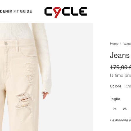
DENIM FIT GUIDE
TOPS
OTHERS
Home
Wom
Essentials
View all
Jeans 
View all
Dresses
Jackets & Sweatshirts
Skirts
179,00 
Knitwear
Bermuda & shorts
Ultimo pr
Shirts
Colore
o
T-shirts
Taglia
24
25
La modella è 