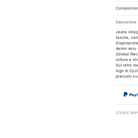
Composizio
Descrizione
Jeans straig
tasche, car
d'ispirazion
denim écru 
(Global Rec
rotture e s
Sul retro no
logo di Cycl
placcato su
CODICE 362P