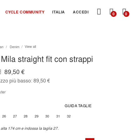
CARRE
CYCLE COMMUNITY
ITALIA
ACCEDI
0
0
View all
an
Denim
Mila straight fit con strappi
€
89,50 €
ezzo più basso:
89,50 €
yster
GUIDA TAGLIE
26
27
28
29
30
31
32
alta 174 cm e indossa la taglia 27.