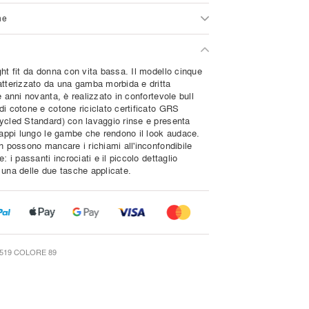
ne
ht fit da donna con vita bassa. Il modello cinque
atterizzato da una gamba morbida e dritta
e anni novanta, è realizzato in confortevole bull
di cotone e cotone riciclato certificato GRS
ycled Standard) con lavaggio rinse e presenta
trappi lungo le gambe che rendono il look audace.
n possono mancare i richiami all'inconfondibile
e: i passanti incrociati e il piccolo dettaglio
 una delle due tasche applicate.
519 COLORE 89