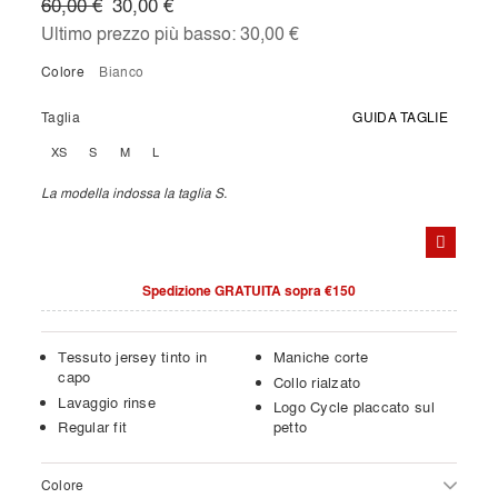
60,00 €
30,00 €
Ultimo prezzo più basso:
30,00 €
Colore
bianco
Taglia
GUIDA TAGLIE
XS
S
M
L
La modella indossa la taglia S.
Spedizione GRATUITA sopra €150
Tessuto jersey tinto in
Maniche corte
capo
Collo rialzato
Lavaggio rinse
Logo Cycle placcato sul
Regular fit
petto
Colore