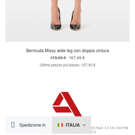
Bermuda Missy wide leg con doppia cintura
179,00 €
107,40 €
Ultimo prezzo più basso:
107,40 €
ITALIA
Spedizione in
©2024 NUMERO 8 SRL - VIA COPERNICO 14 NOVENTA DI PIAVE I-30020 (VE) ITALIA - C.F. E R.I. VE E P.IVA
IT03591110279 - CAPITALE SOCIALE € 50.000,00 I.V.