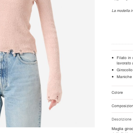
La modella in
Filato in
lavorato 
Girocollo
Maniche 
Colore
Composizio
Descrizione
Maglia giro