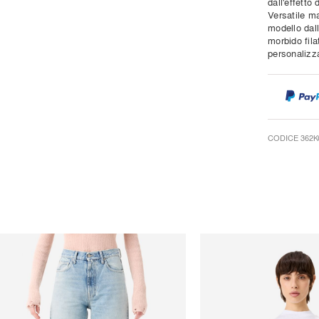
dall'effetto
Versatile m
modello dall
morbido fila
personalizza
CODICE 362K