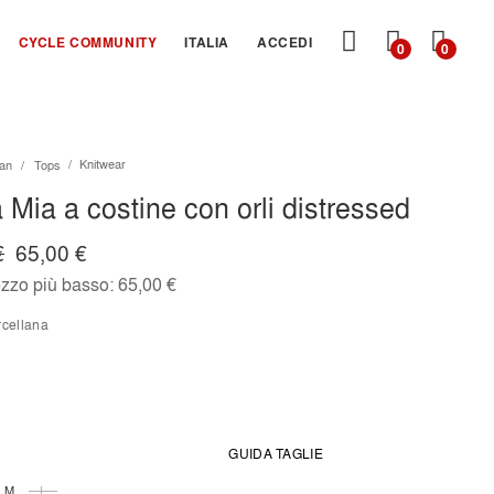
CARRE
CYCLE COMMUNITY
ITALIA
ACCEDI
0
0
Knitwear
an
Tops
 Mia a costine con orli distressed
€
65,00 €
ezzo più basso:
65,00 €
orcellana
GUIDA TAGLIE
M
L