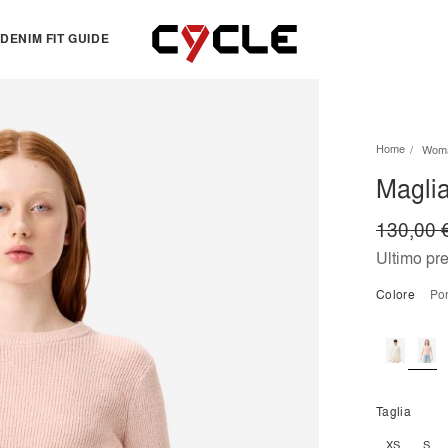
DENIM FIT GUIDE
TOPS
OTHERS
Home
Wom
Essentials
View all
Maglia
View all
Dresses
Jackets & Sweatshirts
Skirts
130,00 
Knitwear
Bermuda & shorts
Ultimo pr
Shirts
Colore
p
T-shirts
Taglia
XS
S