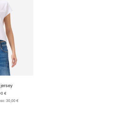
 jersey
00 €
so:
30,00 €