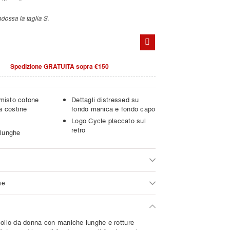
dossa la taglia S.
Spedizione GRATUITA sopra €150
 misto cotone
Dettagli distressed su
a costine
fondo manica e fondo capo
Logo Cycle placcato sul
retro
lunghe
ne
collo da donna con maniche lunghe e rotture