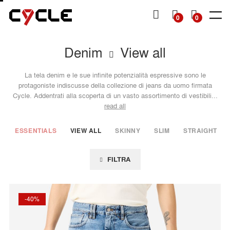
A AL
ENUTO
CARRELL
0
0
Denim
View all
SHOP
SHOP
DENIM
DENIM
TOPS
TOPS
OTHERS
Man
Man
Man
Woman
Woman
Woman
SS26
SS26
Essentials
Essentials
Essentials
View all
View all
La tela denim e le sue infinite potenzialità espressive sono le
Collection
Collection
View all
View all
View all
View all
View all
Jackets
Dresses
protagoniste indiscusse della collezione di jeans da uomo firmata
Cycle. Addentrati alla scoperta di un vasto assortimento di vestibili...
Skinny
Skinny
Jackets &
Knitwear
Skirts
Sweatshirts
read all
Slim
Slim
Shirts
Bermuda
Knitwear
& shorts
Straight
Straight
T-Shirts
ESSENTIALS
VIEW ALL
SKINNY
SLIM
STRAIGHT
Shirts
& Tops
Tapered
Mom
T-shirts
Wide
Flare
FILTRA
Baggy
Loose
Wide
-40%