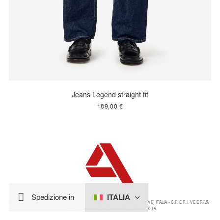
Jeans Legend straight fit
189,00 €
ITALIA
Spedizione in
©2024 NUMERO 8 SRL - VIA COPERNICO 14 NOVENTA DI PIAVE I-30020 (VE) ITALIA - C.F. E R.I. VE E P.IVA
IT03591110279 - CAPITALE SOCIALE € 50.000,00 I.V.