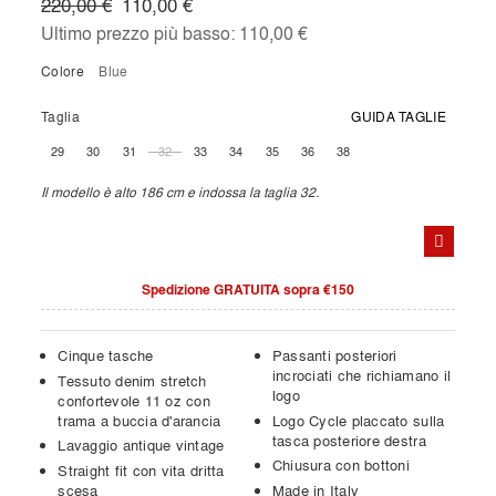
220,00 €
110,00 €
Ultimo prezzo più basso:
110,00 €
Colore
blue
Taglia
GUIDA TAGLIE
29
30
31
32
33
34
35
36
38
Il modello è alto 186 cm e indossa la taglia 32.
Spedizione GRATUITA sopra €150
Cinque tasche
Passanti posteriori
incrociati che richiamano il
Tessuto denim stretch
logo
confortevole 11 oz con
trama a buccia d'arancia
Logo Cycle placcato sulla
tasca posteriore destra
Lavaggio antique vintage
Chiusura con bottoni
Straight fit con vita dritta
scesa
Made in Italy