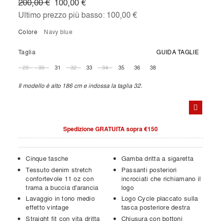
200,00 €
100,00 €
Ultimo prezzo più basso:
100,00 €
Colore
navy blue
Taglia
GUIDA TAGLIE
29
30
31
32
33
34
35
36
38
Il modello è alto 186 cm e indossa la taglia 32.
Spedizione GRATUITA sopra €150
Cinque tasche
Gamba dritta a sigaretta
Tessuto denim stretch
Passanti posteriori
confortevole 11 oz con
incrociati che richiamano il
trama a buccia d'arancia
logo
Lavaggio in tono medio
Logo Cycle placcato sulla
effetto vintage
tasca posteriore destra
Straight fit con vita dritta
Chiusura con bottoni