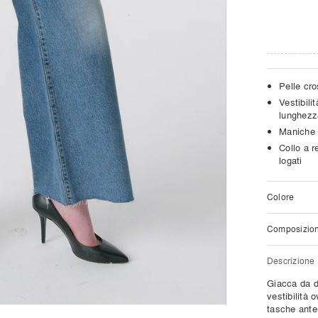
Pelle cro
Vestibili
lunghezz
Maniche 
Collo a r
logati
Colore
Composizio
Descrizione
Giacca da d
vestibilità 
tasche anter