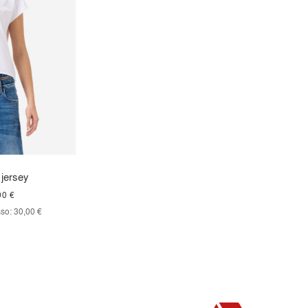
 jersey
00 €
so:
30,00 €