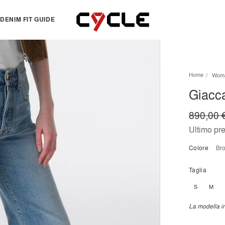
DENIM FIT GUIDE
TOPS
OTHERS
Home
Wom
Essentials
View all
Giacca
View all
Dresses
Jackets & Sweatshirts
Skirts
890,00 
Knitwear
Bermuda & shorts
Ultimo pr
Shirts
Colore
b
T-shirts
Taglia
S
M
La modella in