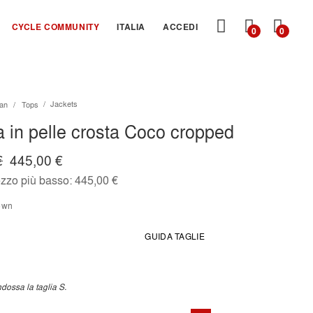
CARRE
CYCLE COMMUNITY
ITALIA
ACCEDI
0
0
Jackets
an
Tops
 in pelle crosta Coco cropped
€
445,00 €
ezzo più basso:
445,00 €
rown
GUIDA TAGLIE
dossa la taglia S.