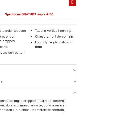
Spedizione GRATUITA sopra €150
sta color tobacco
Tasche verticali con zip
tà over con
Chiusura frontale con zip
a cropped
Logo Cycle placcato sul
corte
retro
evers con bottoni
ne
onna dal taglio cropped e dalla confortevole
over, dotata di maniche corte, collo a revers,
iori con zip e chiusura frontale decentrata,