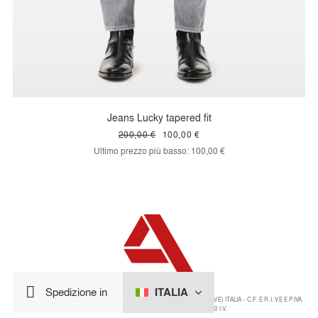
Jeans Lucky tapered fit
200,00 €
100,00 €
Ultimo prezzo più basso:
100,00 €
ITALIA
Spedizione in
©2024 NUMERO 8 SRL - VIA COPERNICO 14 NOVENTA DI PIAVE I-30020 (VE) ITALIA - C.F. E R.I. VE E P.IVA
IT03591110279 - CAPITALE SOCIALE € 50.000,00 I.V.