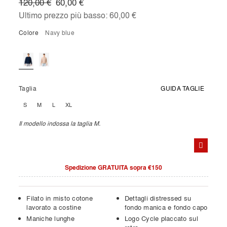
120,00 €
60,00 €
Ultimo prezzo più basso:
60,00 €
Colore
navy blue
Taglia
GUIDA TAGLIE
S
M
L
XL
Il modello indossa la taglia M.
Spedizione GRATUITA sopra €150
Filato in misto cotone
Dettagli distressed su
lavorato a costine
fondo manica e fondo capo
Maniche lunghe
Logo Cycle placcato sul