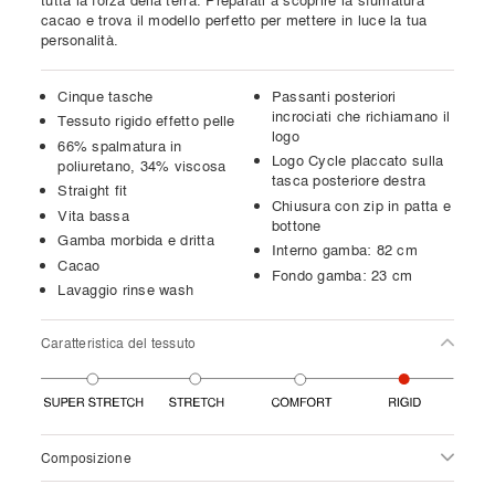
tutta la forza della terra. Preparati a scoprire la sfumatura
cacao e trova il modello perfetto per mettere in luce la tua
personalità.
Cinque tasche
Passanti posteriori
incrociati che richiamano il
Tessuto rigido effetto pelle
logo
66% spalmatura in
Logo Cycle placcato sulla
poliuretano, 34% viscosa
tasca posteriore destra
Straight fit
Chiusura con zip in patta e
Vita bassa
bottone
Gamba morbida e dritta
Interno gamba: 82 cm
Cacao
Fondo gamba: 23 cm
Lavaggio rinse wash
Caratteristica del tessuto
Composizione