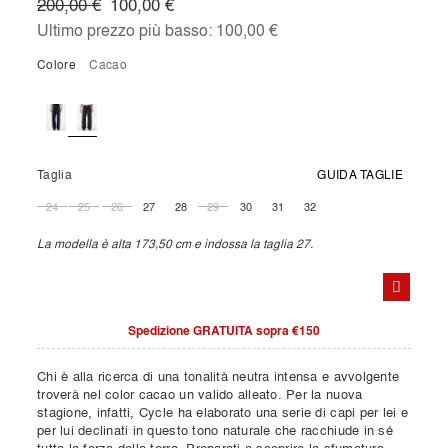
200,00 €
100,00 €
Ultimo prezzo più basso:
100,00 €
Colore
cacao
Taglia
GUIDA TAGLIE
24
25
26
27
28
29
30
31
32
La modella è alta 173,50 cm e indossa la taglia 27.
Spedizione GRATUITA sopra €150
Chi è alla ricerca di una tonalità neutra intensa e avvolgente
troverà nel color cacao un valido alleato. Per la nuova
stagione, infatti, Cycle ha elaborato una serie di capi per lei e
per lui declinati in questo tono naturale che racchiude in sé