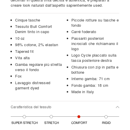
declinati in questa tinta decisa e autentica, e preparati a
creare look naturali dall'aspetto sapientemente used.
Cinque tasche
Piccole rotture su tasche e
fondo
Tessuto Bull Comfort
Denim tinto in capo
Carré foderato
10 oz
Passanti posteriori
incrociati che richiamano il
98% cotone, 2% elastan
logo
Tapered fit
Logo Cycle placcato sulla
Vita alta
tasca posteriore destra
Gamba regolare più stretta
Chiusura con zip in patta e
verso il fondo
bottone
Fox
Interno gamba: 71 cm
Lavaggio distressed
Fondo gamba: 18 cm
garment dyed
Made in Italy
Caratteristica del tessuto