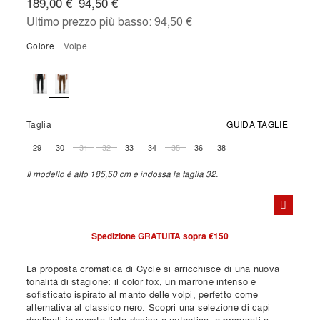
189,00 €
94,50 €
Ultimo prezzo più basso:
94,50 €
Colore
volpe
Taglia
GUIDA TAGLIE
29
30
31
32
33
34
35
36
38
Il modello è alto 185,50 cm e indossa la taglia 32.
Spedizione GRATUITA sopra €150
La proposta cromatica di Cycle si arricchisce di una nuova
tonalità di stagione: il color fox, un marrone intenso e
sofisticato ispirato al manto delle volpi, perfetto come
alternativa al classico nero. Scopri una selezione di capi