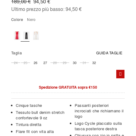
189,00 €
94,50 €
Ultimo prezzo più basso:
94,50 €
Colore
nero
Taglia
GUIDA TAGLIE
24
25
26
27
28
29
30
31
32
Spedizione GRATUITA sopra €150
Cinque tasche
Passanti posteriori
incrociati che richiamano il
Tessuto bull denim stretch
logo
confortevole 9 oz
Logo Cycle placcato sulla
Tintura diretta
tasca posteriore destra
Flare fit con vita alta
Chiusura con zip in patta e