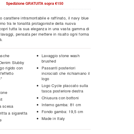
Spedizione GRATUITA sopra €150
o carattere intramontabile e raffinato, il navy blue
torno tra le tonalità protagoniste della nuova
copri tutta la sua eleganza in una vasta gamma di
e lavaggi, pensata per mettere in risalto ogni forma
à.
asche
Lavaggio stone wash
brushed
Denim Slubby
go rigido con
Passanti posteriori
l'effetto
incrociati che richiamano il
o"
logo
Logo Cycle placcato sulla
tasca posteriore destra
tone
Chiusura con bottoni
it
Interno gamba: 81 cm
ta scesa
Fondo gamba: 19,5 cm
tta a sigaretta
Made in Italy
e