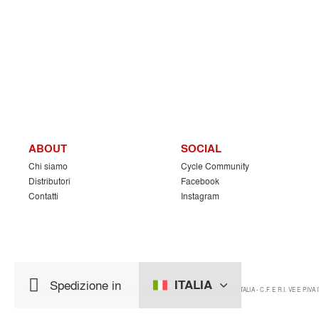
ABOUT
SOCIAL
Chi siamo
Cycle Community
Distributori
Facebook
Contatti
Instagram
ITALIA
Spedizione in
©2024 NUMERO 8 SRL - VIA COPERNICO 14 NOVENTA DI PIAVE I-30020 (VE) ITALIA - C.F. E R.I. VE E P.IVA IT