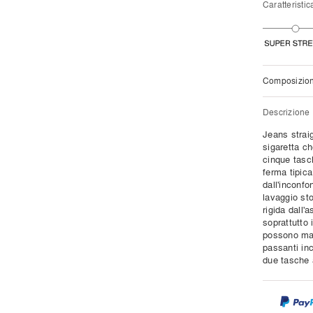
Caratteristic
Composizio
Descrizione
Jeans straig
sigaretta c
cinque tasch
ferma tipic
dall'inconfo
lavaggio st
rigida dall'
soprattutto 
possono manc
passanti inc
due tasche 