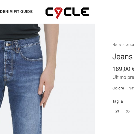
DENIM FIT GUIDE
TOPS
OTHERS
Home
ARC
Essentials
View all
Jeans 
View all
Dresses
Jackets & Sweatshirts
Skirts
189,00 
Knitwear
Bermuda & shorts
Ultimo pr
Shirts
Colore
n
T-shirts
Taglia
29
30