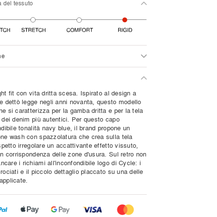
a del tessuto
ne
ht fit con vita dritta scesa. Ispirato al design a
he dettò legge negli anni novanta, questo modello
e si caratterizza per la gamba dritta e per la tela
a dei denim più autentici. Per questo capo
ndibile tonalità navy blue, il brand propone un
one wash con spazzolatura che crea sulla tela
aspetto irregolare un accattivante effetto vissuto,
in corrispondenza delle zone d'usura. Sul retro non
are i richiami all'inconfondibile logo di Cycle: i
rociati e il piccolo dettaglio placcato su una delle
applicate.