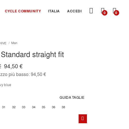
CARRE
CYCLE COMMUNITY
ITALIA
ACCEDI
0
0
Man
HIVE
Standard straight fit
€
94,50 €
ezzo più basso:
94,50 €
avy blue
GUIDA TAGLIE
31
32
33
34
35
36
38