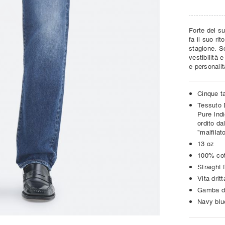
Forte del su
fa il suo ri
stagione. S
vestibilità 
e personalit
Cinque t
Tessuto 
Pure Indi
ordito dal
"malfilat
13 oz
100% co
Straight f
Vita drit
Gamba dri
Navy blu