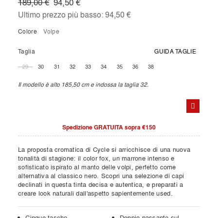
189,00 €
94,50 €
Ultimo prezzo più basso:
94,50 €
Colore
volpe
Taglia
GUIDA TAGLIE
29
30
31
32
33
34
35
36
38
Il modello è alto 185,50 cm e indossa la taglia 32.
Spedizione GRATUITA sopra €150
La proposta cromatica di Cycle si arricchisce di una nuova
tonalità di stagione: il color fox, un marrone intenso e
sofisticato ispirato al manto delle volpi, perfetto come
alternativa al classico nero. Scopri una selezione di capi
declinati in questa tinta decisa e autentica, e preparati a
creare look naturali dall'aspetto sapientemente used.
Cinque tasche
Doppio passante sul