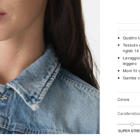
Quattro 
Tessuto 
rigido 14
Lavaggio
leggero
Mom fit c
Gamba co
Colore
Caratteristic