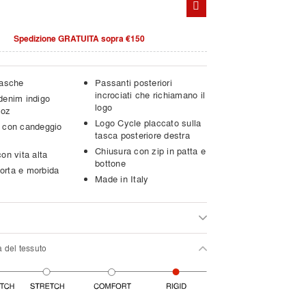
Spedizione GRATUITA sopra €150
tasche
Passanti posteriori
incrociati che richiamano il
denim indigo
logo
 oz
Logo Cycle placcato sulla
 con candeggio
tasca posteriore destra
Chiusura con zip in patta e
on vita alta
bottone
rta e morbida
Made in Italy
a del tessuto