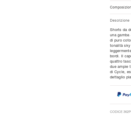
Composizio
Descrizione
Shorts da do
una gamba a
di puro cot
tonalità sky
leggermente
bordi. Il ca
quattro tas
due ampie ta
di Cycle, es
dettaglio pl
CODICE 362P