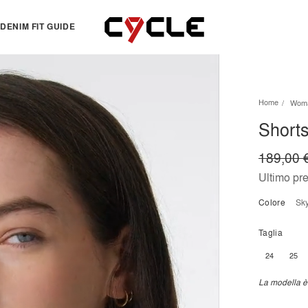
DENIM FIT GUIDE
TOPS
OTHERS
Home
Wom
Essentials
View all
Shorts
View all
Dresses
Jackets & Sweatshirts
Skirts
189,00 
Knitwear
Bermuda & shorts
Ultimo pr
Shirts
Colore
s
T-shirts
Taglia
24
25
La modella è 