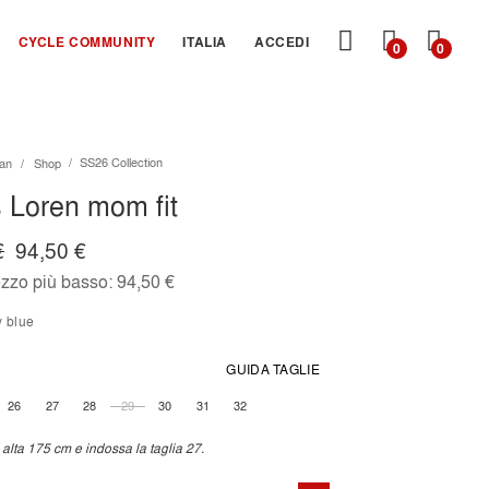
CARRE
CYCLE COMMUNITY
ITALIA
ACCEDI
0
0
SS26 Collection
an
Shop
 Loren mom fit
€
94,50 €
ezzo più basso:
94,50 €
ky blue
GUIDA TAGLIE
26
27
28
29
30
31
32
alta 175 cm e indossa la taglia 27.