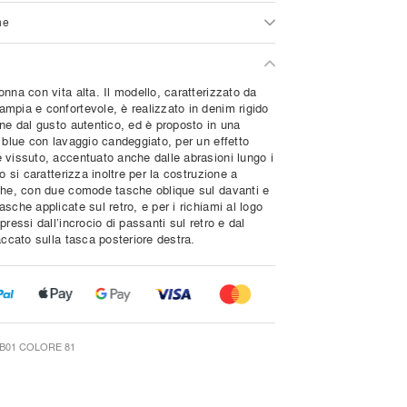
ne
nna con vita alta. Il modello, caratterizzato da
mpia e confortevole, è realizzato in denim rigido
one dal gusto autentico, ed è proposto in una
 blue con lavaggio candeggiato, per un effetto
 vissuto, accentuato anche dalle abrasioni lungo i
po si caratterizza inoltre per la costruzione a
che, con due comode tasche oblique sul davanti e
sche applicate sul retro, e per i richiami al logo
pressi dall’incrocio di passanti sul retro e dal
accato sulla tasca posteriore destra.
B01 COLORE 81