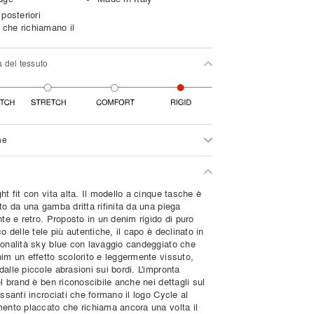
posteriori
i che richiamano il
a del tessuto
ne
ht fit con vita alta. Il modello a cinque tasche è
to da una gamba dritta rifinita da una piega
nte e retro. Proposto in un denim rigido di puro
co delle tele più autentiche, il capo è declinato in
tonalità sky blue con lavaggio candeggiato che
nim un effetto scolorito e leggermente vissuto,
alle piccole abrasioni sui bordi. L'impronta
el brand è ben riconoscibile anche nei dettagli sul
assanti incrociati che formano il logo Cycle al
mento placcato che richiama ancora una volta il