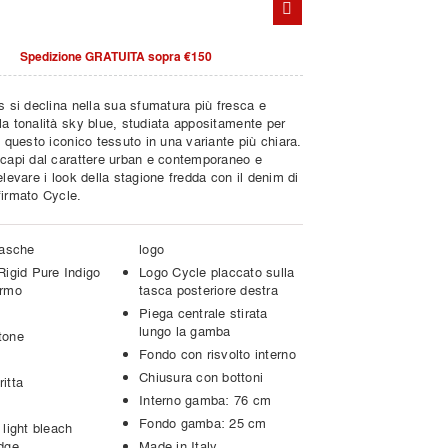
Spedizione GRATUITA sopra €150
s si declina nella sua sfumatura più fresca e
la tonalità sky blue, studiata appositamente per
e questo iconico tessuto in una variante più chiara.
 capi dal carattere urban e contemporaneo e
elevare i look della stagione fredda con il denim di
firmato Cycle.
tasche
logo
Rigid Pure Indigo
Logo Cycle placcato sulla
ermo
tasca posteriore destra
Piega centrale stirata
lungo la gamba
tone
Fondo con risvolto interno
Chiusura con bottoni
itta
Interno gamba: 76 cm
Fondo gamba: 25 cm
light bleach
dge
Made in Italy