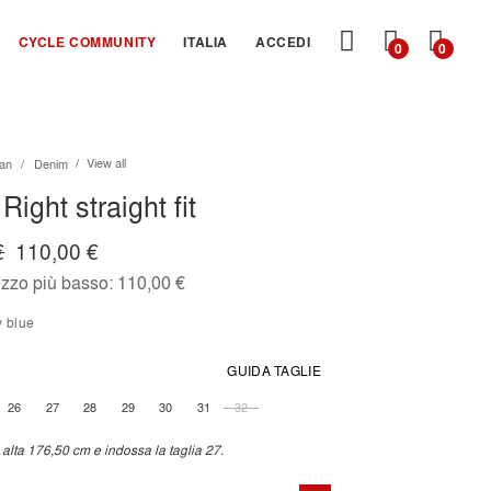
CARRE
CYCLE COMMUNITY
ITALIA
ACCEDI
0
0
View all
an
Denim
Right straight fit
€
110,00 €
ezzo più basso:
110,00 €
ky blue
GUIDA TAGLIE
26
27
28
29
30
31
32
alta 176,50 cm e indossa la taglia 27.