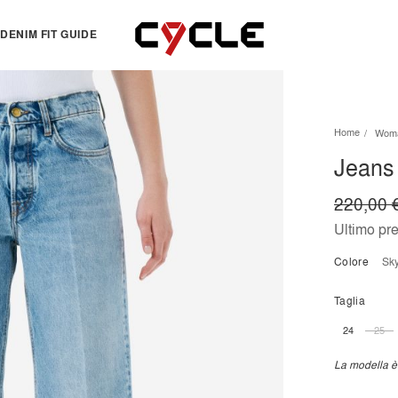
DENIM FIT GUIDE
TOPS
OTHERS
Home
Wom
Essentials
View all
Jeans 
View all
Dresses
Jackets & Sweatshirts
Skirts
220,00 
Knitwear
Bermuda & shorts
Ultimo pr
Shirts
Colore
s
T-shirts
Taglia
24
25
La modella è 