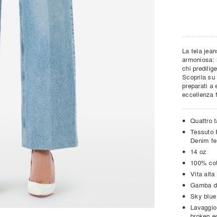
La tela jean
armoniosa: 
chi predilig
Scoprila su
preparati a 
eccellenza 
Quattro 
Tessuto 
Denim f
14 oz
100% co
Vita alta
Gamba dr
Sky blue
Lavaggio 
broken e