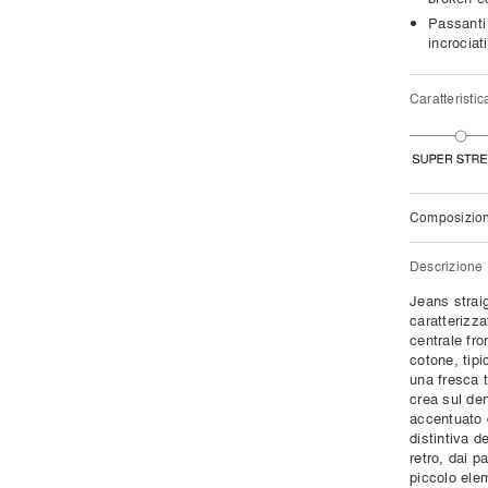
Passanti 
incrociat
Caratteristic
Composizio
Descrizione
Jeans straig
caratterizza
centrale fro
cotone, tipi
una fresca 
crea sul de
accentuato d
distintiva d
retro, dai p
piccolo ele