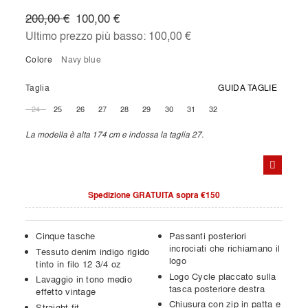
200,00 €
100,00 €
Ultimo prezzo più basso:
100,00 €
Colore
navy blue
Taglia
GUIDA TAGLIE
24
25
26
27
28
29
30
31
32
La modella è alta 174 cm e indossa la taglia 27.
Spedizione GRATUITA sopra €150
Cinque tasche
Passanti posteriori
incrociati che richiamano il
Tessuto denim indigo rigido
logo
tinto in filo 12 3/4 oz
Logo Cycle placcato sulla
Lavaggio in tono medio
tasca posteriore destra
effetto vintage
Chiusura con zip in patta e
Straight fit