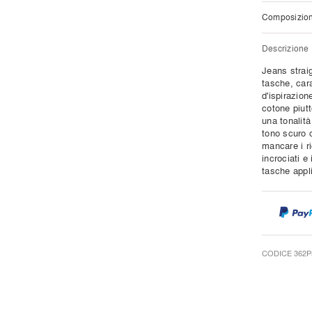
Composizio
Descrizione
Jeans straig
tasche, car
d'ispirazion
cotone piut
una tonalit
tono scuro c
mancare i ri
incrociati e
tasche appl
CODICE 362P