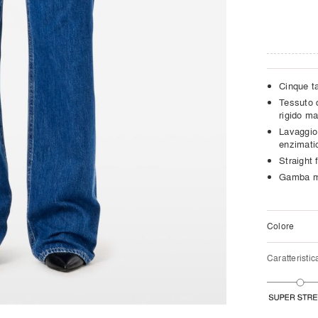
Cinque t
Tessuto 
rigido ma
Lavaggio
enzimati
Straight 
Gamba mo
Colore
Caratteristic