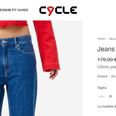
DENIM FIT GUIDE
TOPS
OTHERS
Home
Wom
Essentials
View all
Jeans 
View all
Dresses
Jackets & Sweatshirts
Skirts
179,00 
Knitwear
Bermuda & shorts
Ultimo pr
Shirts
Colore
b
T-shirts
Taglia
24
25
La modella è 