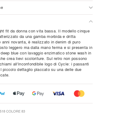
ne
ht fit da donna con vita bassa. Il modello cinque
atterizzato da una gamba morbida e dritta
e anni novanta, è realizzato in denim di puro
tosto leggero ma dalla mano ferma e si presenta in
à deep blue con lavaggio enzimatico stone wash in
he crea lievi scoloriture. Sul retro non possono
chiami all'inconfondibile logo di Cycle: i passanti
 il piccolo dettaglio placcato su una delle due
icate.
518 COLORE 83