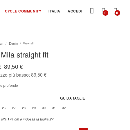
CARRE
CYCLE COMMUNITY
ITALIA
ACCEDI
0
0
View all
an
Denim
Mila straight fit
€
89,50 €
ezzo più basso:
89,50 €
lue profondo
GUIDA TAGLIE
26
27
28
29
30
31
32
alta 174 cm e indossa la taglia 27.