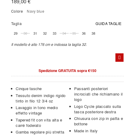
189,00 €
Colore
navy blue
Taglia
GUIDA TAGLIE
29
30
31
32
33
34
35
36
38
Il modello è alto 176 cm e indossa la taglia 32.
Spedizione GRATUITA sopra €150
Cinque tasche
Passanti posteriori
incrociati che richiamano il
Tessuto denim indigo rigido
logo
tinto in filo 12 3/4 oz
Logo Cycle placcato sulla
Lavaggio in tono medio
tasca posteriore destra
effetto vintage
Chiusura con zip in patta e
Tapered fit con vita alta e
bottone
carré foderato
Made in Italy
Gamba regolare più stretta