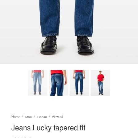
Home
View all
Man
Denim
Jeans Lucky tapered fit