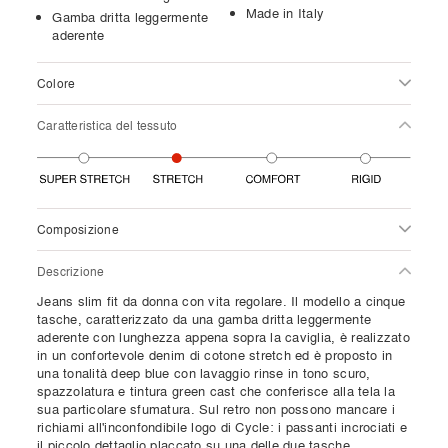
Made in Italy
Gamba dritta leggermente
aderente
Colore
Caratteristica del tessuto
Composizione
Descrizione
Jeans slim fit da donna con vita regolare. Il modello a cinque
tasche, caratterizzato da una gamba dritta leggermente
aderente con lunghezza appena sopra la caviglia, è realizzato
in un confortevole denim di cotone stretch ed è proposto in
una tonalità deep blue con lavaggio rinse in tono scuro,
spazzolatura e tintura green cast che conferisce alla tela la
sua particolare sfumatura. Sul retro non possono mancare i
richiami all'inconfondibile logo di Cycle: i passanti incrociati e
il piccolo dettaglio placcato su una delle due tasche