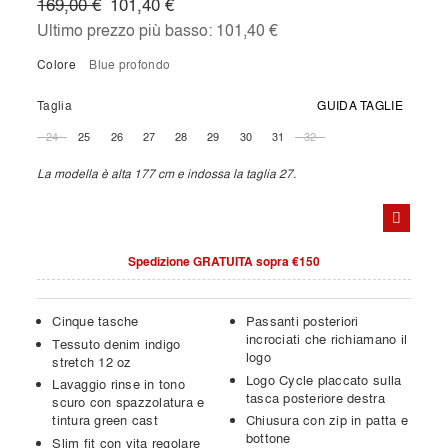
169,00 €
101,40 €
Ultimo prezzo più basso:
101,40 €
Colore
blue profondo
Taglia
GUIDA TAGLIE
24
25
26
27
28
29
30
31
32
La modella è alta 177 cm e indossa la taglia 27.
Spedizione GRATUITA sopra €150
Cinque tasche
Passanti posteriori
incrociati che richiamano il
Tessuto denim indigo
logo
stretch 12 oz
Logo Cycle placcato sulla
Lavaggio rinse in tono
tasca posteriore destra
scuro con spazzolatura e
tintura green cast
Chiusura con zip in patta e
bottone
Slim fit con vita regolare