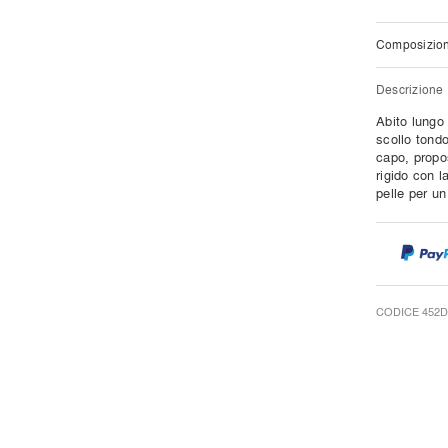
Composizio
Descrizione
Abito lungo
scollo tondo
capo, propos
rigido con l
pelle per u
CODICE 452D