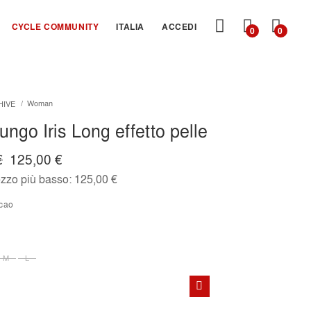
CARRE
CYCLE COMMUNITY
ITALIA
ACCEDI
0
0
Woman
HIVE
lungo Iris Long effetto pelle
€
125,00 €
ezzo più basso:
125,00 €
acao
M
L