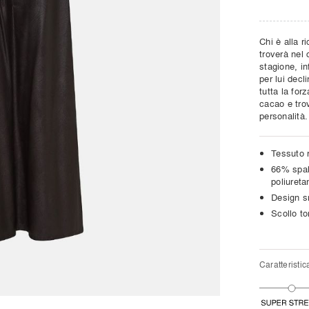
Chi è alla r
troverà nel 
stagione, in
per lui decl
tutta la for
cacao e trov
personalità.
Tessuto r
66% spal
poliuret
Design s
Scollo to
Caratteristic