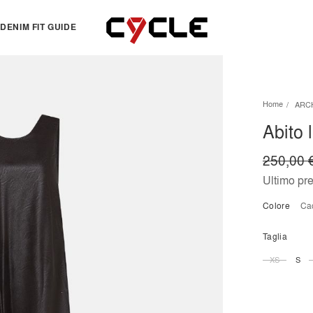
DENIM FIT GUIDE
TOPS
OTHERS
Home
ARC
Essentials
View all
Abito 
View all
Dresses
Jackets & Sweatshirts
Skirts
250,00 
Knitwear
Bermuda & shorts
Ultimo pr
Shirts
Colore
c
T-shirts
Taglia
XS
S