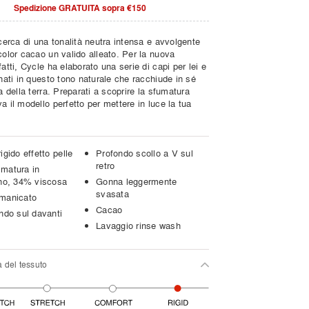
Spedizione GRATUITA sopra €150
icerca di una tonalità neutra intensa e avvolgente
color cacao un valido alleato. Per la nuova
fatti, Cycle ha elaborato una serie di capi per lei e
inati in questo tono naturale che racchiude in sé
za della terra. Preparati a scoprire la sfumatura
a il modello perfetto per mettere in luce la tua
igido effetto pelle
Profondo scollo a V sul
retro
matura in
ano, 34% viscosa
Gonna leggermente
svasata
manicato
Cacao
ndo sul davanti
Lavaggio rinse wash
a del tessuto