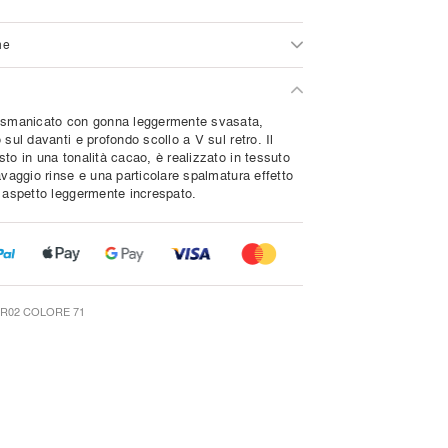
ne
 smanicato con gonna leggermente svasata,
 sul davanti e profondo scollo a V sul retro. Il
to in una tonalità cacao, è realizzato in tessuto
avaggio rinse e una particolare spalmatura effetto
n aspetto leggermente increspato.
R02 COLORE 71