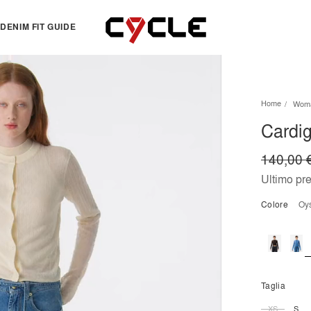
DENIM FIT GUIDE
TOPS
OTHERS
Home
Wom
Essentials
View all
Cardig
View all
Dresses
Jackets & Sweatshirts
Skirts
140,00 
Knitwear
Bermuda & shorts
Ultimo pr
Shirts
Colore
o
T-shirts
Taglia
XS
S