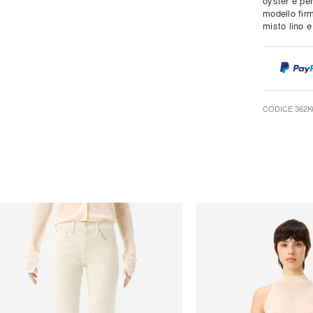
oyster e per
modello firm
misto lino e
CODICE 362K