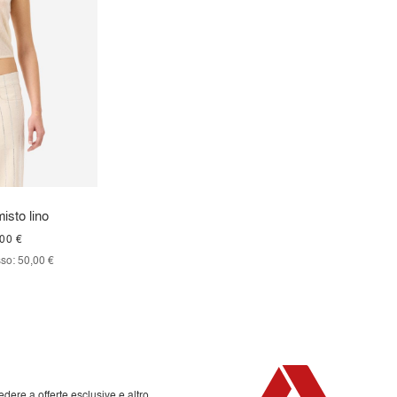
isto lino
00 €
so:
50,00 €
edere a offerte esclusive e altro