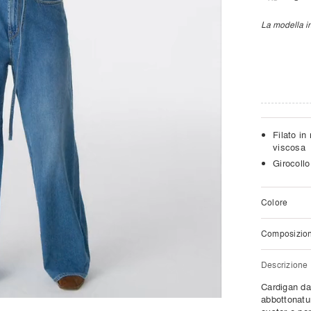
La modella in
Filato in
viscosa
Girocollo
Colore
Composizio
Descrizione
Cardigan da
abbottonatur