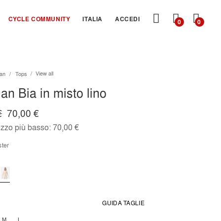
CARRE
CYCLE COMMUNITY
ITALIA
ACCEDI
0
0
View all
an
Tops
an Bia in misto lino
€
70,00 €
ezzo più basso:
70,00 €
yster
GUIDA TAGLIE
M
L