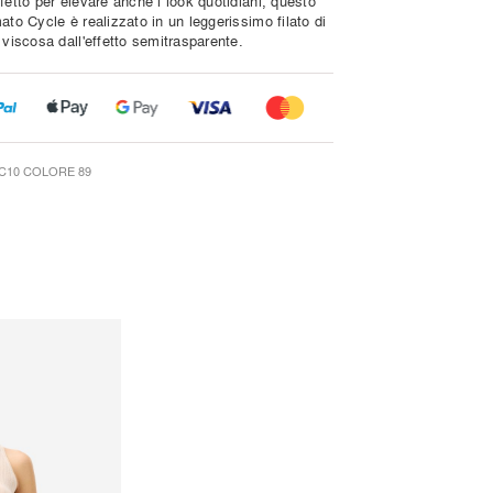
fetto per elevare anche i look quotidiani, questo
ato Cycle è realizzato in un leggerissimo filato di
 viscosa dall'effetto semitrasparente.
C10 COLORE 89