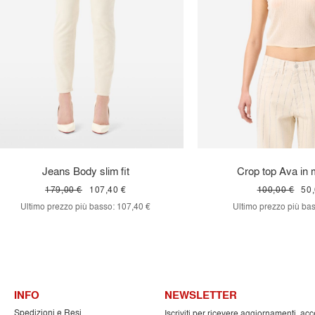
Jeans Body slim fit
Crop top Ava in m
179,00 €
107,40 €
100,00 €
50,
Ultimo prezzo più basso:
107,40 €
Ultimo prezzo più bas
INFO
NEWSLETTER
Spedizioni e Resi
Iscriviti per ricevere aggiornamenti, acc